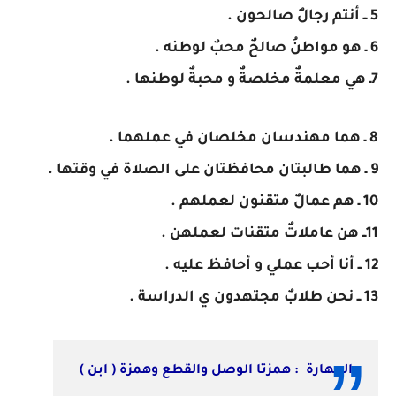
5 ــ أنتم رجالٌ صالحون .
6 ـ هو مواطنُ صالحٌ محبٌ لوطنه .
7ـ هي معلمةٌ مخلصةٌ و محبةٌ لوطنها .
8 ـ هما مهندسان مخلصان في عملهما .
9 ـ هما طالبتان محافظتان على الصلاة في وقتها .
10 ـ هم عمالٌ متقنون لعملهم .
11ــ هن عاملاتٌ متقنات لعملهن .
12 ــ أنا أحب عملي و أحافظ عليه .
13 ــ نحن طلابٌ مجتهدون ي الدراسة .
المهارة : همزتا الوصل والقطع وهمزة ( ابن )