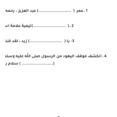
1 ـ عمر
(
.........................
)
عبد العزيز – رحمه ال
2 ـ
(
.........................
)
تيمية علامة استفا
3- يا (
.........................
)
زيد ، لقد كنت أ
4 ـ انكشف موقف اليهود من الرسول صلى الله عليه وسلم عن
(
........................
) سلام رضي ا