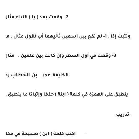
2- وقعت بعد ( يا ) النداء مثال : يا
وتثبت إذا : 1- لم تقع بين اسمين ثانيهما أب للأول مثال : مدرسة ابن عباس من المدارس المشهورة .
3- وقعت في أول السطر وإن كانت بين علمين . مثال : تولى الخلافة بعد أبي بكر الصديق
بن الخطاب رضي ال
الخليفة عمر
ينطبق على الهمزة في كلمة ( ابنة ) حذفا وإثباتا ما ينطبق على 
تدريب
·
اكتب كلمة ( ابن ) صحيحة في مكانها